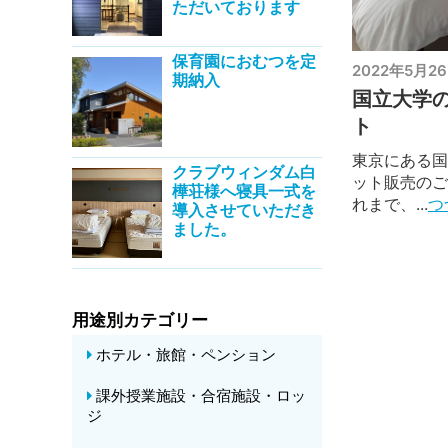
ただいております
保育園におむつを定
2022年5月2
期納入
国立大学
ト
東京にある国
クラブウィンダム白
ット販売のご
樺荘様へ寝具一式を
れまで、...
つ
導入させていただき
ました。
用途別カテゴリー
ホテル・旅館・ペンション
課外授業施設・合宿施設・ロッ
ジ