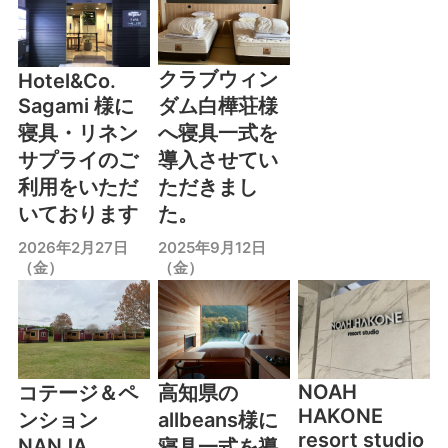
クラブウィン
Hotel&Co.
Sagami 様に
ダム白樺荘様
寝具・リネン
へ寝具一式を
サプライのご
導入させてい
利用をいただ
ただきまし
いております
た。
2026年2月27日
2025年9月12日
（金）
（金）
NOAH
コテージ＆ペ
高知県の
HAKONE
ンション
allbeans様に
resort studio
NANJA
寝具一式を導