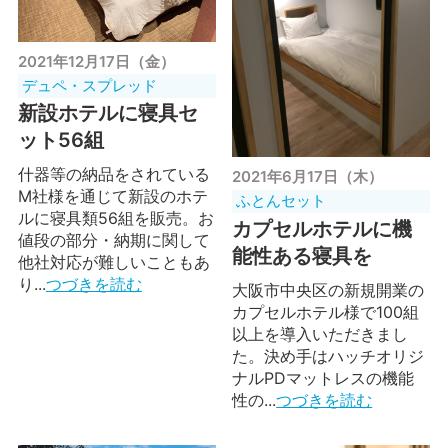
2021年12月17日（金）
デュペ・スプレッド
新設ホテルに寝具セ
ット56組
什器等の納品をされている
2021年6月17日（木）
M社様を通じて新設のホテ
ふとんセット
ルに寝具類56組を販売。お
カプセルホテルに機
値段の部分・納期に関して
能性ある寝具を
他社対応が難しいこともあ
り...
つづきを読む
大阪市中央区の新規開業の
カプセルホテル様で100組
以上を導入いただきまし
た。決め手はハッチオリジ
ナルPDマットレスの機能
性の...
つづきを読む