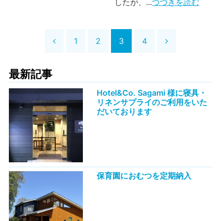
したが、...
つづきを読む
1
2
3
4
最新記事
Hotel&Co. Sagami 様に寝具・
リネンサプライのご利用をいた
だいております
保育園におむつを定期納入