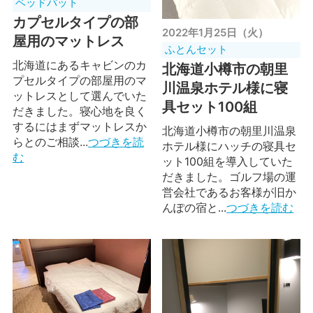
ベッドパット
カプセルタイプの部
2022年1月25日（火）
屋用のマットレス
ふとんセット
北海道にあるキャビンのカ
北海道小樽市の朝里
プセルタイプの部屋用のマ
川温泉ホテル様に寝
ットレスとして選んでいた
具セット100組
だきました。寝心地を良く
するにはまずマットレスか
北海道小樽市の朝里川温泉
らとのご相談...
つづきを読
ホテル様にハッチの寝具セ
む
ット100組を導入していた
だきました。ゴルフ場の運
営会社であるお客様が旧か
んぽの宿と...
つづきを読む