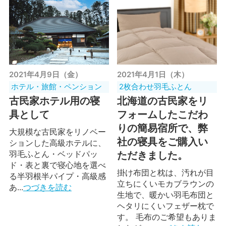
2021年4月9日（金）
2021年4月1日（木）
ホテル・旅館・ペンション
2枚合わせ羽毛ふとん
古民家ホテル用の寝
北海道の古民家をリ
具として
フォームしたこだわ
りの簡易宿所で、弊
大規模な古民家をリノベー
社の寝具をご購入い
ションした高級ホテルに、
羽毛ふとん・ベッドパッ
ただきました。
ド・表と裏で寝心地を選べ
掛け布団と枕は、汚れが目
る半羽根半パイプ・高級感
立ちにくいモカブラウンの
あ...
つづきを読む
生地で、暖かい羽毛布団と
ヘタリにくいフェザー枕で
す。 毛布のご希望もありま